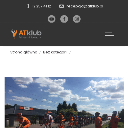
recepcja@atklub.pl
12 257 41 12
Tour de Pologne – kibicujemy
04.08.2018 r.
Strona główna
Bez kategorii
Tour de Pologne – kibicujemy 04.08.2018 r.