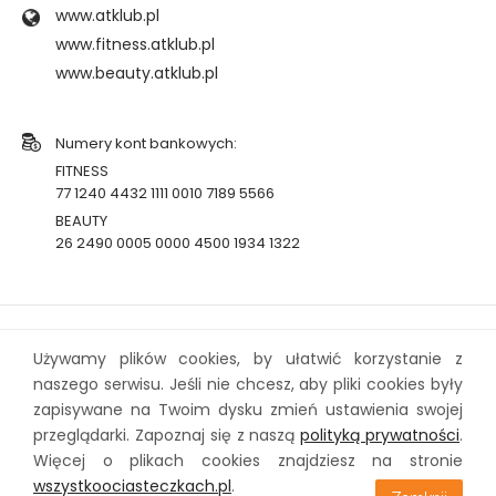
www.atklub.pl
www.fitness.atklub.pl
www.beauty.atklub.pl
Numery kont bankowych:
FITNESS
77 1240 4432 1111 0010 7189 5566
BEAUTY
26 2490 0005 0000 4500 1934 1322
Używamy plików cookies, by ułatwić korzystanie z
naszego serwisu. Jeśli nie chcesz, aby pliki cookies były
zapisywane na Twoim dysku zmień ustawienia swojej
przeglądarki. Zapoznaj się z naszą
polityką prywatności
.
2017 © ATklub fitness & beauty – wszystkie prawa zastrzeżone
Więcej o plikach cookies znajdziesz na stronie
wszystkoociasteczkach.pl
.